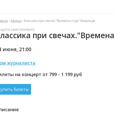
авная
›
Афиша
› Классика при свечах."Времена года" Вивальди
НЦЕРТ В САНКТ-ПЕТЕРБУРГЕ
лассика при свечах."Времена
4 июня,
21:00
ом журналиста
илеты на концерт от 799 - 1 199
руб
Купить билеты
писание