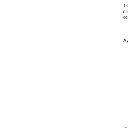
14
пл
се
А